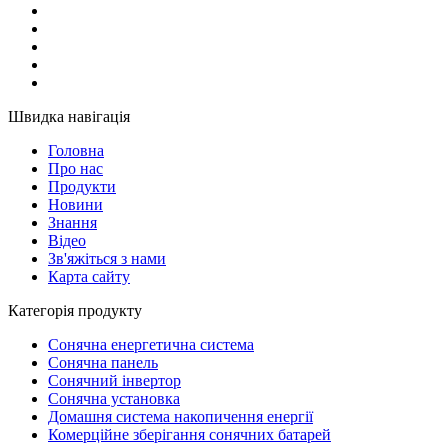
Швидка навігація
Головна
Про нас
Продукти
Новини
Знання
Відео
Зв'яжіться з нами
Карта сайту
Категорія продукту
Сонячна енергетична система
Сонячна панель
Сонячний інвертор
Сонячна установка
Домашня система накопичення енергії
Комерційне зберігання сонячних батарей