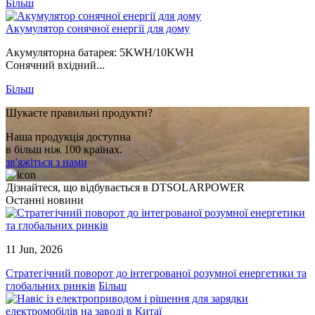
Більш
Акумулятор сонячної енергії для дому
Акумуляторна батарея: 5KWH/10KWH
Сонячний вхідний...
Більш
Шукаєте правильні продукти?
Наша продукція доступна
в більш ніж 100 країнах.
зв'яжіться з нами
Дізнайтеся, що відбувається в DTSOLARPOWER
Останні новини
11 Jun, 2026
Стратегічний поворот до інтегрованої розумної енергетики та
глобальних ринків
Більш