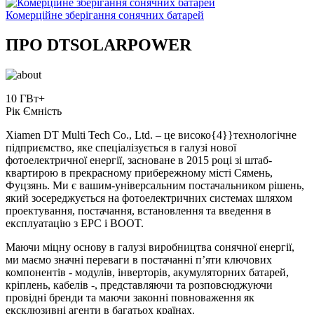
Комерційне зберігання сонячних батарей
ПРО DTSOLARPOWER
10 ГВт+
Рік Ємність
Xiamen DT Multi Tech Co., Ltd. – це високо{4}}технологічне
підприємство, яке спеціалізується в галузі нової
фотоелектричної енергії, засноване в 2015 році зі штаб-
квартирою в прекрасному прибережному місті Сямень,
Фуцзянь. Ми є вашим-універсальним постачальником рішень,
який зосереджується на фотоелектричних системах шляхом
проектування, постачання, встановлення та введення в
експлуатацію з EPC і BOOT.
Маючи міцну основу в галузі виробництва сонячної енергії,
ми маємо значні переваги в постачанні п’яти ключових
компонентів - модулів, інверторів, акумуляторних батарей,
кріплень, кабелів -, представляючи та розповсюджуючи
провідні бренди та маючи законні повноваження як
ексклюзивні агенти в багатьох країнах.