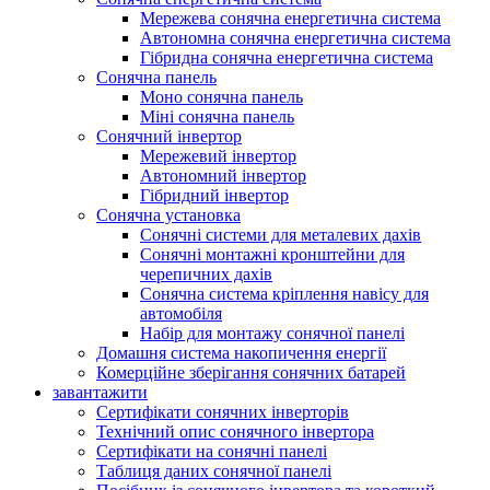
Мережева сонячна енергетична система
Автономна сонячна енергетична система
Гібридна сонячна енергетична система
Сонячна панель
Моно сонячна панель
Міні сонячна панель
Сонячний інвертор
Мережевий інвертор
Автономний інвертор
Гібридний інвертор
Сонячна установка
Сонячні системи для металевих дахів
Сонячні монтажні кронштейни для
черепичних дахів
Сонячна система кріплення навісу для
автомобіля
Набір для монтажу сонячної панелі
Домашня система накопичення енергії
Комерційне зберігання сонячних батарей
завантажити
Сертифікати сонячних інверторів
Технічний опис сонячного інвертора
Сертифікати на сонячні панелі
Таблиця даних сонячної панелі