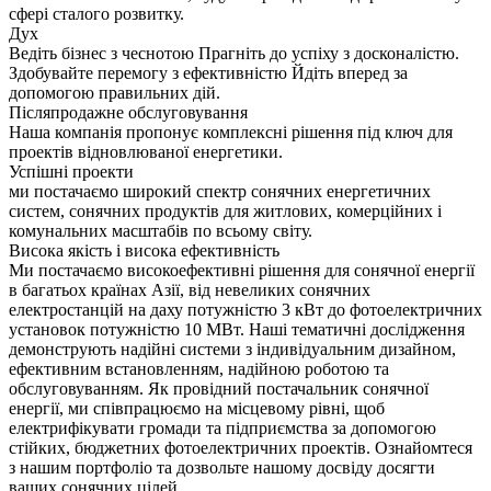
сфері сталого розвитку.
Дух
Ведіть бізнес з чеснотою Прагніть до успіху з досконалістю.
Здобувайте перемогу з ефективністю Йдіть вперед за
допомогою правильних дій.
Післяпродажне обслуговування
Наша компанія пропонує комплексні рішення під ключ для
проектів відновлюваної енергетики.
Успішні проекти
ми постачаємо широкий спектр сонячних енергетичних
систем, сонячних продуктів для житлових, комерційних і
комунальних масштабів по всьому світу.
Висока якість і висока ефективність
Ми постачаємо високоефективні рішення для сонячної енергії
в багатьох країнах Азії, від невеликих сонячних
електростанцій на даху потужністю 3 кВт до фотоелектричних
установок потужністю 10 МВт. Наші тематичні дослідження
демонструють надійні системи з індивідуальним дизайном,
ефективним встановленням, надійною роботою та
обслуговуванням. Як провідний постачальник сонячної
енергії, ми співпрацюємо на місцевому рівні, щоб
електрифікувати громади та підприємства за допомогою
стійких, бюджетних фотоелектричних проектів. Ознайомтеся
з нашим портфоліо та дозвольте нашому досвіду досягти
ваших сонячних цілей.