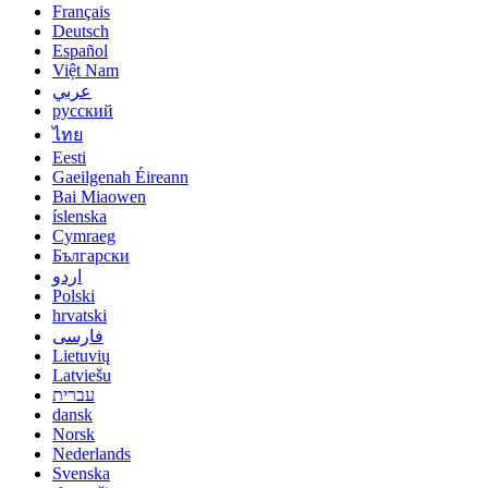
Français
Deutsch
Español
Việt Nam
عربي
русский
ไทย
Eesti
Gaeilgenah Éireann
Bai Miaowen
íslenska
Cymraeg
Български
اردو
Polski
hrvatski
فارسی
Lietuvių
Latviešu
עברית
dansk
Norsk
Nederlands
Svenska