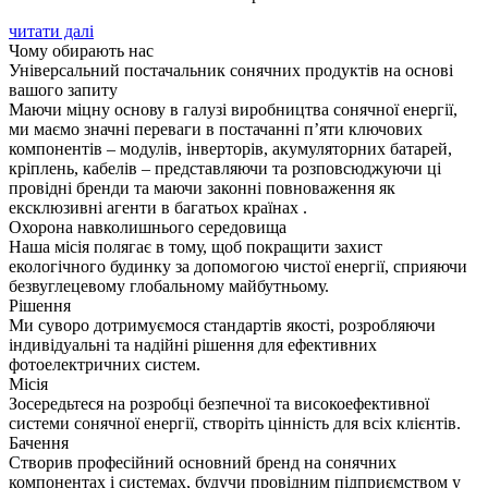
читати далі
Чому обирають нас
Універсальний постачальник сонячних продуктів на основі
вашого запиту
Маючи міцну основу в галузі виробництва сонячної енергії,
ми маємо значні переваги в постачанні п’яти ключових
компонентів – модулів, інверторів, акумуляторних батарей,
кріплень, кабелів – представляючи та розповсюджуючи ці
провідні бренди та маючи законні повноваження як
ексклюзивні агенти в багатьох країнах .
Охорона навколишнього середовища
Наша місія полягає в тому, щоб покращити захист
екологічного будинку за допомогою чистої енергії, сприяючи
безвуглецевому глобальному майбутньому.
Рішення
Ми суворо дотримуємося стандартів якості, розробляючи
індивідуальні та надійні рішення для ефективних
фотоелектричних систем.
Місія
Зосередьтеся на розробці безпечної та високоефективної
системи сонячної енергії, створіть цінність для всіх клієнтів.
Бачення
Створив професійний основний бренд на сонячних
компонентах і системах, будучи провідним підприємством у