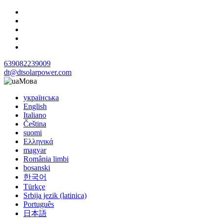
639082239009
dt@dtsolarpower.com
Мова
українська
English
Italiano
Čeština
suomi
Ελληνικά
magyar
România limbi
bosanski
한국어
Türkçe
Srbija jezik (latinica)
Português
日本語