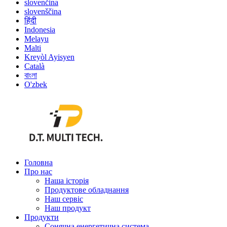
slovenčina
slovenščina
हिंदी
Indonesia
Melayu
Malti
Kreyòl Ayisyen
Català
বাংলা
O'zbek
Головна
Про нас
Наша історія
Продуктове обладнання
Наш сервіс
Наш продукт
Продукти
Сонячна енергетична система